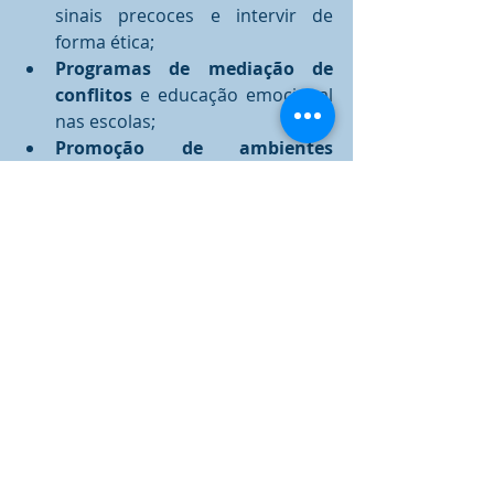
sinais precoces e intervir de 
forma ética;
Programas de mediação de 
conflitos
 e educação emocional 
nas escolas;
Promoção de ambientes 
afetivamente seguros
 e 
inclusivos;
Terapias baseadas em 
evidências
, como a 
Hipnoterapia.
A hipnoterapia tem se mostrado 
especialmente eficaz no tratamento 
de traumas complexos, modulando o 
sistema nervoso autônomo, 
reduzindo sintomas de ansiedade e 
ampliando o acesso a recursos 
internos de resiliência. Utilizada de 